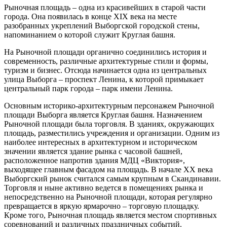
Рыночная площадь – одна из красивейших в старой части
города. Она появилась в конце XIX века на месте
разобранных укреплений Выборгской городской стены,
напоминанием о которой служит Круглая башня.
На Рыночной площади органично соединились история и
современность, различные архитектурные стили и формы,
туризм и бизнес. Отсюда начинается одна из центральных
улица Выборга – проспект Ленина, к которой примыкает
центральный парк города – парк имени Ленина.
Основным историко-архитектурным персонажем Рыночной
площади Выборга является Круглая башня. Назначением
Рыночной площади была торговля. В зданиях, окружающих
площадь, разместились учреждения и организации. Одним из
наиболее интересных в архитектурном и историческом
значении является здание рынка с часовой башней,
расположенное напротив здания МДЦ «Виктория»,
выходящее главным фасадом на площадь. В начале XX века
Выборгский рынок считался самым крупным в Скандинавии.
Торговля и ныне активно ведется в помещениях рынка и
непосредственно на Рыночной площади, которая регулярно
превращается в яркую ярмарочно – торговую площадку.
Кроме того, Рыночная площадь является местом спортивных
соревнований и различных праздничных событий.