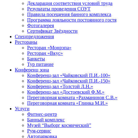
Декларация соответствия условий труда
Результаты проведения СОУТ
Правила посещения банного комплекса
Программа лояльности постоянного гостя
Фотогалерея
Сертификат Звёздности
Спецпредложения
Рестораны
Ресторан «Монрэпа»
Ресторан «Вкус»
Банкеты
Тур питание
Конференц зона
Конференц-зал «Чайковский П.И.-100»
Конференц-зал «Чайковский П.И.-150»
Конференц-зал «Толстой Л.Н.»
Конференц-зал «Достоевский Ф.М.»
Переговорная комната «Рахманинов С.В.»
Переговорная комната «Глинка М.И.»
Услуги
Фитнес-центр
Банный комплекс
Музей “Выборг космический”
Рум-сервис
Автопарковка