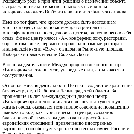
Решающую роль в принятии решения о назначении объекта
сыграл удивительно красивый панорамный вид на
историческую часть Выборга и акваторию Финского залива.
Именно тот факт, что красота должна быть достоянием
многих людей, стал основанием для строительства
многофункционального делового центра, включившего в себя
отель, бизнес-центр класса «А», конференц-зону, рестораны,
бары, в том числе, первый в городе панорамный ресторан
итальянской кухни «Вкус» с видом на Рыночную площадь,
Выборгский замок и залив Салакка-Лахти.
В основы деятельности Международного делового центра
«Виктория» заложены международные стандарты качества
обслуживания.
Основная миссия деятельности Центра – содействие развитию
бизнес-структур Выборга и Ленинградской области. За
прошедшие 10 лет Международный деловой центр
«Виктория» органично вписался в деловую и культурную
жизнь города, оказывает позитивное содействие повышению
имиджа города, как туристического центра, созданию
благоприятной атмосферы для развития российско-
европейских отношений, привлечению иностранных
партнеров, способствует укреплению тесных связей России и
Европейского союза.