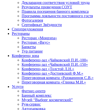
Декларация соответствия условий труда
Результаты проведения СОУТ
Правила посещения банного комплекса
Программа лояльности постоянного гостя
Фотогалерея
Сертификат Звёздности
Спецпредложения
Рестораны
Ресторан «Монрэпа»
Ресторан «Вкус»
Банкеты
Тур питание
Конференц зона
Конференц-зал «Чайковский П.И.-100»
Конференц-зал «Чайковский П.И.-150»
Конференц-зал «Толстой Л.Н.»
Конференц-зал «Достоевский Ф.М.»
Переговорная комната «Рахманинов С.В.»
Переговорная комната «Глинка М.И.»
Услуги
Фитнес-центр
Банный комплекс
Музей “Выборг космический”
Рум-сервис
Автопарковка