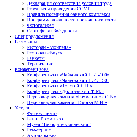
Декларация соответствия условий труда
Результаты проведения СОУТ
Правила посещения банного комплекса
Программа лояльности постоянного гостя
Фотогалерея
Сертификат Звёздности
Спецпредложения
Рестораны
Ресторан «Монрэпа»
Ресторан «Вкус»
Банкеты
Тур питание
Конференц зона
Конференц-зал «Чайковский П.И.-100»
Конференц-зал «Чайковский П.И.-150»
Конференц-зал «Толстой Л.Н.»
Конференц-зал «Достоевский Ф.М.»
Переговорная комната «Рахманинов С.В.»
Переговорная комната «Глинка М.И.»
Услуги
Фитнес-центр
Банный комплекс
Музей “Выборг космический”
Рум-сервис
Автопарковка